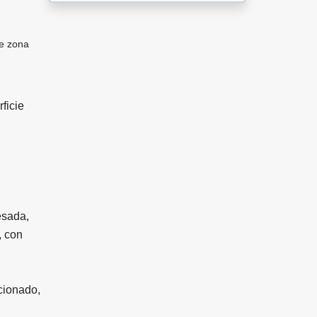
te zona
ficie
n
esada,
, con
cionado,