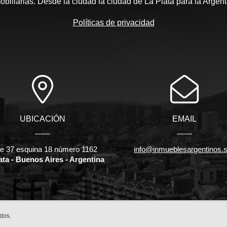
obiliarias. Desde la ciudad la ciudad de La Plata para la Argent
Políticas de privacidad
UBICACIÓN
EMAIL
le 37 esquina 18 número 1162
info@inmueblesargentinos.s
ata - Buenos Aires - Argentina
dos.