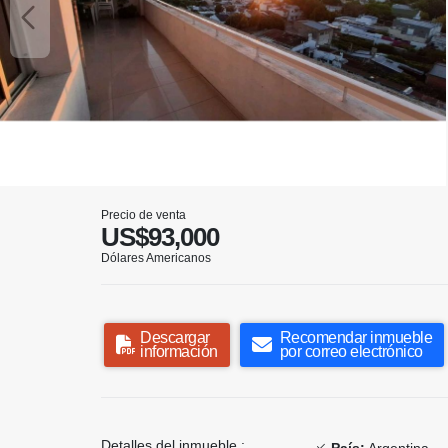
Precio de venta
US$93,000
Dólares Americanos
Descargar
Recomendar inmueble
información
por correo electrónico
Detalles del inmueble :
País:
Argentina