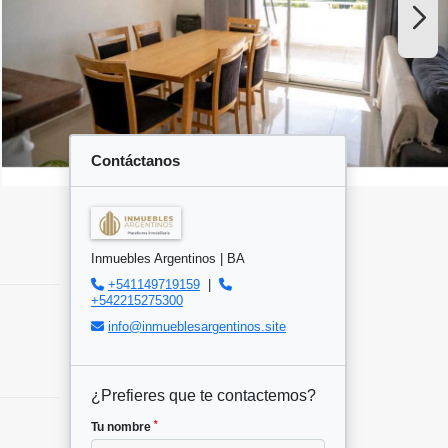
Contáctanos
Inmuebles Argentinos | BA
+541149719159
|
+542215275300
info@inmueblesargentinos.site
¿Prefieres que te contactemos?
*
Tu nombre