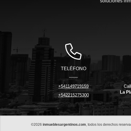
soluciones inm
TELÉFONO
+541149719159
Cal
La Pl
+542215275300
©2026
inmueblesargentinos.com
, todos los derechos reserva