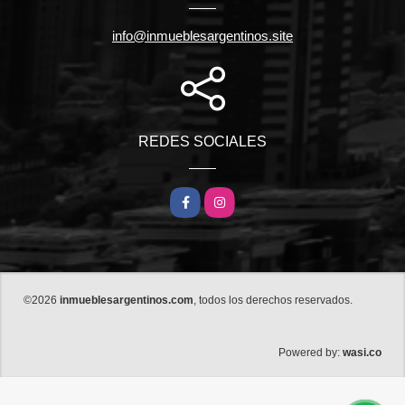
info@inmueblesargentinos.site
REDES SOCIALES
Facebook
Instagram
©2026
inmueblesargentinos.com
, todos los derechos reservados.
wasi.co
Powered by: