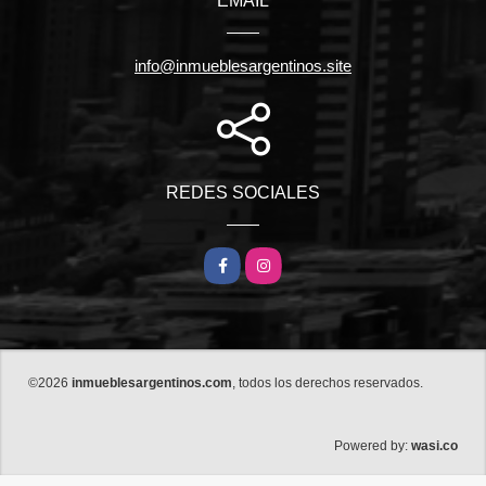
EMAIL
info@inmueblesargentinos.site
REDES SOCIALES
Facebook
Instagram
©2026
inmueblesargentinos.com
, todos los derechos reservados.
wasi.co
Powered by: