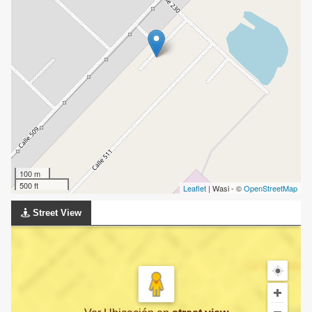
100 m
500 ft
Leaflet
| Wasi - ©
OpenStreetMap
Street View