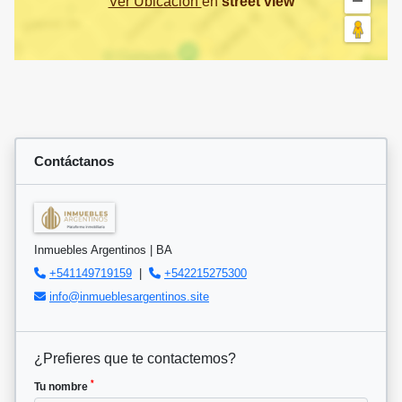
Ver Ubicación
en
street view
Contáctanos
Inmuebles Argentinos | BA
+541149719159
|
+542215275300
info@inmueblesargentinos.site
¿Prefieres que te contactemos?
*
Tu nombre