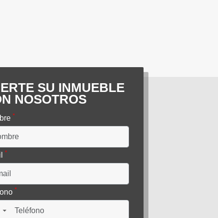
ERTE SU INMUEBLE
ON NOSOTROS
*
bre
*
il
*
fono
▼