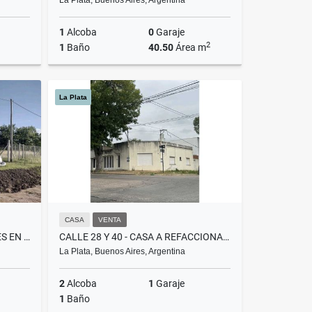
La Plata, Buenos Aires, Argentina
1
Alcoba
0
Garaje
2
1
Baño
40.50
Área m
Venta
Venta
La Plata
238,000
US$50,000
CASA
VENTA
CALLE 155 Y 87, GÉNESIS - LOTES EN VENTA
CALLE 28 Y 40 - CASA A REFACCIONAR EN VENTA
La Plata, Buenos Aires, Argentina
2
Alcoba
1
Garaje
1
Baño