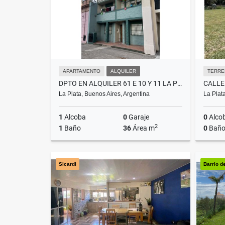
APARTAMENTO
ALQUILER
TERRE
DPTO EN ALQUILER 61 E 10 Y 11 LA PLATA
La Plata, Buenos Aires, Argentina
La Plat
1
Alcoba
0
Garaje
0
Alco
2
1
Baño
36
Área m
0
Baño
Alquiler
Sicardi
Barrio d
$550.000