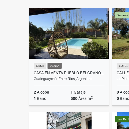
Berisso
CASA
VENTA
LOTE 
CASA EN VENTA PUEBLO BELGRANO-GUALEGUAYCHÚ-ENTRE RIOS
CALLE 
Gualeguaychú, Entre Ríos, Argentina
La Plat
2
Alcoba
1
Garaje
0
Alco
2
1
Baño
500
Área m
0
Baño
Venta
San Car
US$130,000