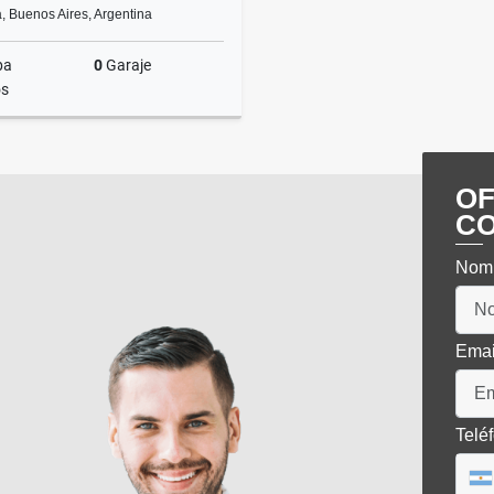
a, Buenos Aires, Argentina
ba
0
Garaje
s
Venta
US$10,800
OF
C
Nom
Ema
Telé