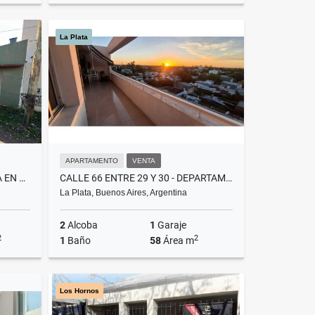
Venta
Venta
La Plata
S$9,100
US$87,000
APARTAMENTO
VENTA
CALLE 10 Y 491, GONNET - CASA EN VENTA -
CALLE 66 ENTRE 29 Y 30 - DEPARTAMENTO EN VENTA
La Plata, Buenos Aires, Argentina
2
Alcoba
1
Garaje
2
2
1
Baño
58
Área m
Venta
Venta
Los Hornos
$60,000
US$93,000