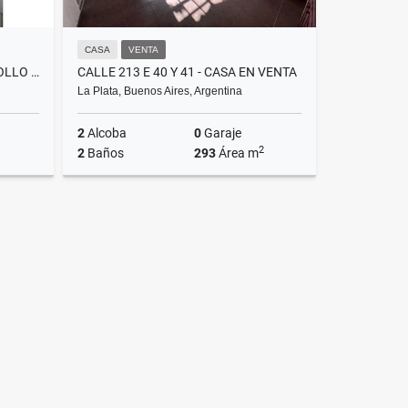
CASA
VENTA
DIAGONAL 78 ESQ 10 - DESARROLLO ATELIER
CALLE 213 E 40 Y 41 - CASA EN VENTA
La Plata, Buenos Aires, Argentina
2
Alcoba
0
Garaje
2
2
Baños
293
Área m
Venta
Venta
$52,000
US$55,000