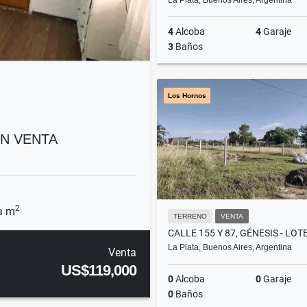
La Plata, Buenos Aires, Argentina
4
Alcoba
4
Garaje
3
Baños
Los Hornos
US$
EN VENTA
2
a m
TERRENO
VENTA
La Plata, Buenos Aires, Argentina
Venta
US$119,000
0
Alcoba
0
Garaje
0
Baños