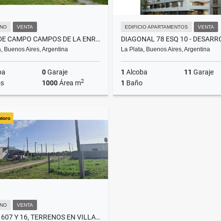
NO
VENTA
EDIFICIO APARTAMENTOS
VENTA
CLUB DE CAMPO CAMPOS DE LA ENRIQUETA - TERRENO EN VENTA
a, Buenos Aires, Argentina
La Plata, Buenos Aires, Argentina
ba
0
Garaje
1
Alcoba
11
Garaje
2
s
1000
Área m
1
Baño
Venta
ntoro
US$30,000
US
NO
VENTA
CALLE 607 Y 16, TERRENOS EN VILLAGE MONTORO A PASOS DEL CENTRO.