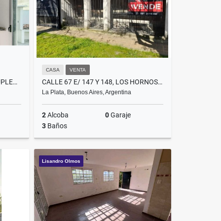
CASA
VENTA
CALLE 11 ENTRE 517 Y 518. - DUPLEX EN VENTA
CALLE 67 E/ 147 Y 148, LOS HORNOS - CASA EN VENTA CON GALPON
La Plata, Buenos Aires, Argentina
2
Alcoba
0
Garaje
3
Baños
Venta
Venta
Lisandro Olmos
$79,000
US$65,000