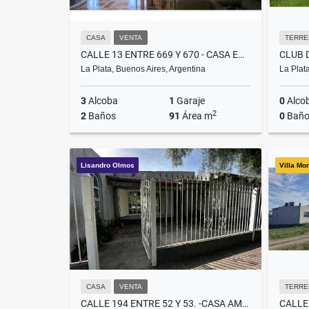
CASA
VENTA
TERRE
CALLE 13 ENTRE 669 Y 670 - CASA EN VENTA
La Plata, Buenos Aires, Argentina
La Plat
3
Alcoba
1
Garaje
0
Alco
2
2
Baños
91
Área m
0
Baño
Venta
Lisandro Olmos
Villa Mo
US$57,000
CASA
VENTA
TERRE
CALLE 194 ENTRE 52 Y 53. -CASA AMPLIA CON JARDÍN EN VENTA