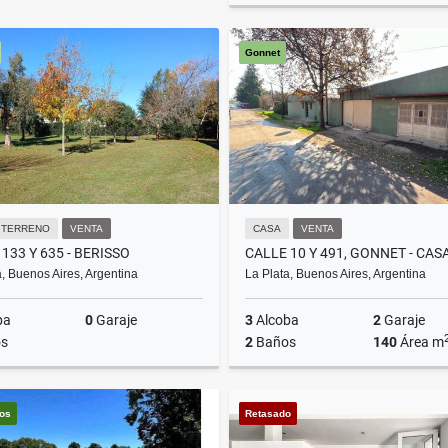
Gonnet
U
/ TERRENO
VENTA
CASA
VENTA
133 Y 635 - BERISSO
a, Buenos Aires, Argentina
La Plata, Buenos Aires, Argentina
ba
0
Garaje
3
Alcoba
2
Garaje
s
2
Baños
140
Área m
Venta
los
Retasado
US$42,000
US