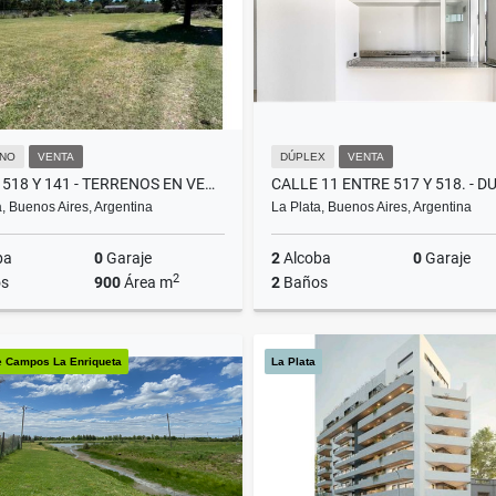
NO
VENTA
DÚPLEX
VENTA
CALLE 518 Y 141 - TERRENOS EN VENTA
a, Buenos Aires, Argentina
La Plata, Buenos Aires, Argentina
ba
0
Garaje
2
Alcoba
0
Garaje
2
s
900
Área m
2
Baños
Venta
e Campos La Enriqueta
La Plata
US$37,000
US