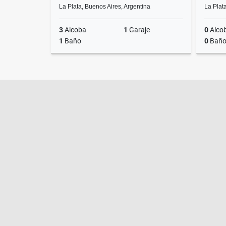
La Plata, Buenos Aires, Argentina
La Plat
3
Alcoba
1
Garaje
0
Alco
1
Baño
0
Baño
Venta
US$65,000