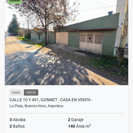
Gonnet
CASA
VENTA
CALLE 10 Y 491, GONNET - CASA EN VENTA -
La Plata, Buenos Aires, Argentina
3
Alcoba
2
Garaje
2
2
Baños
140
Área m