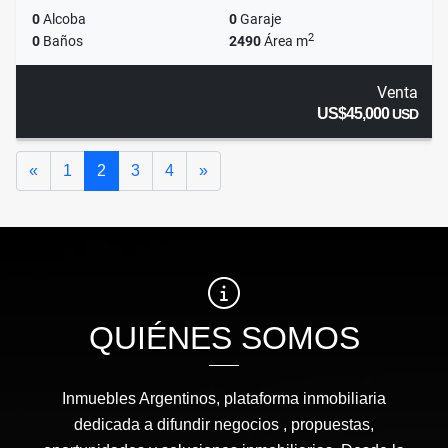
0
Alcoba
0
Garaje
2
0
Baños
2490
Área m
Venta
US$45,000
USD
Anterior
Siguiente
«
1
2
3
4
»
QUIÉNES SOMOS
Inmuebles Argentinos, plataforma inmobiliaria
dedicada a difundir negocios , propuestas,