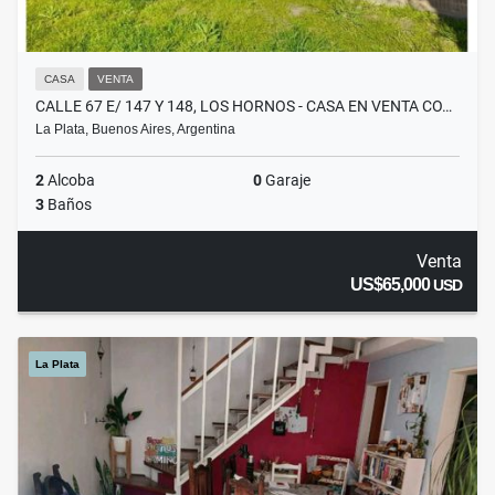
CASA
VENTA
CALLE 67 E/ 147 Y 148, LOS HORNOS - CASA EN VENTA CO…
La Plata, Buenos Aires, Argentina
2
Alcoba
0
Garaje
3
Baños
Venta
US$65,000
USD
La Plata