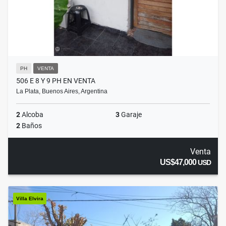
PH
VENTA
506 E 8 Y 9 PH EN VENTA
La Plata, Buenos Aires, Argentina
2
Alcoba
3
Garaje
2
Baños
Venta
US$47,000
USD
Villa Elvira