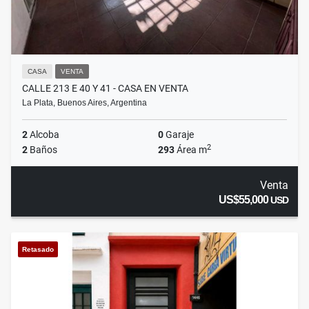
CASA
VENTA
CALLE 213 E 40 Y 41 - CASA EN VENTA
La Plata, Buenos Aires, Argentina
2
Alcoba
0
Garaje
2
2
Baños
293
Área m
Venta
US$55,000
USD
Retasado